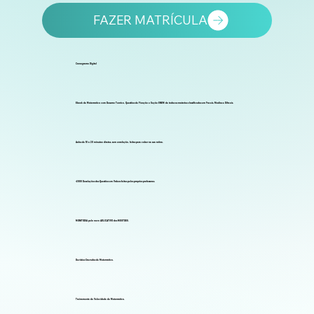
FAZER MATRÍCULA
Cronograma Digital
Ebook de Matemática com Resumo Teórico, Questões de Fixação e Seção ENEM de todas as matérias classificadas em Fáceis, Médias e Difíceis.
Aulas de 10 a 20 minutos: diretas, sem enrolação, feitas para caber na sua rotina.
+2000 Resoluções das Questões em Vídeos feitas pelos próprios professores.
MONITORIA pelo novo APLICATIVO dos MESTRES.
Revisões Gravadas de Matemática.
Treinamento de Velocidade de Matemática.