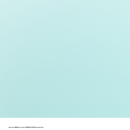
Nossa maior CONQUISTA é ser parte da JORNADA DE SUCESSO dos nossos alunos!