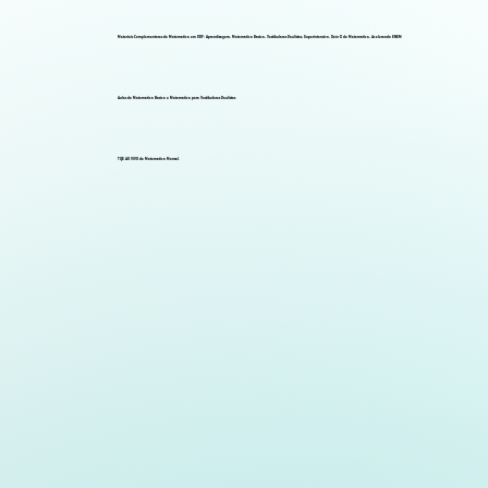
Materiais Complementares de Matemática em PDF: Aprendizagem, Matemática Básica, Vestibulares Paulistas, Superintensivo, Raio-X de Matemática, Acelerando ENEM
Aulas de Matemática Básica e Matemática para Vestibulares Paulistas
TQE AO VIVO de Matemática Mensal.